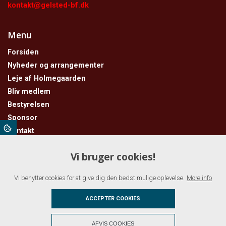
kontakt@gelsted-bf.dk
Menu
Forsiden
Nyheder og arrangementer
Leje af Holmegaarden
Bliv medlem
Bestyrelsen
Sponsor
Kontakt
Gelsted marked
Vi bruger cookies!
Galleri
Om foreningen
Vi benytter cookies for at give dig den bedst mulige oplevelse.
More info
GDPR
Vedtægter
ACCEPTER COOKIES
+
AFVIS COOKIES